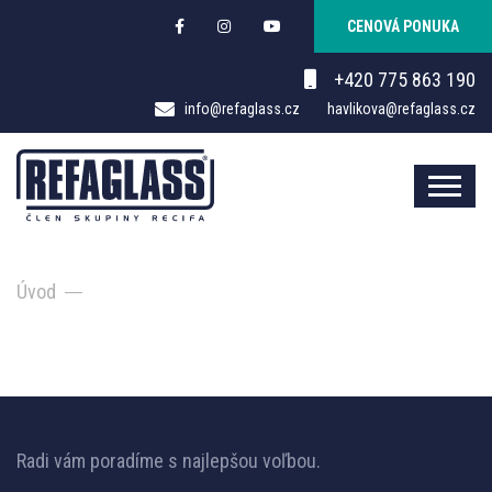
CENOVÁ PONUKA
+420 775 863 190
info@refaglass.cz
havlikova@refaglass.cz
Úvod
Radi vám poradíme s najlepšou voľbou.